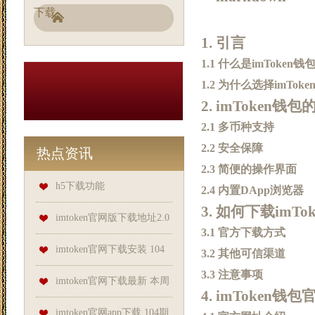
下载
1. 引言
1.1 什么是imToken钱
1.2 为什么选择imTok
2. imToken钱
2.1 多币种支持
2.2 安全保障
热点资讯
2.3 简便的操作界面
h5下载功能
2.4 内置DApp浏览器
3. 如何下载imTo
imtoken官网版下载地址2.0
3.1 官方下载方式
104期保进烽大乐透预测奖号：
imtoken官网下载安装 104
3.2 其他可信渠道
3.3 注意事项
龙头凤尾推荐
期丁来特大乐透预测奖号：极
imtoken官网下载最新 本周
4. imToken
距分析
上海37家市级医院聚焦体重管
imtoken官网app下载 104期