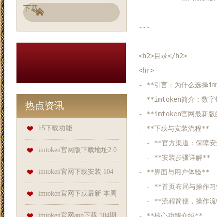
下载
---

<h2>目录</h2>

<hr>

- **引言：为什么选择imto
- **imtoken简介：数字
热点资讯
- **imtoken官网最新版
h5下载功能
- **下载与安装流程**  

  - **官方渠道：保障安
imtoken官网版下载地址2.0
  - **安装步骤详解**  
104期保进烽大乐透预测奖号：
imtoken官网下载安装 104
- **界面与用户体验**  

  - **首页布局与操作习惯
龙头凤尾推荐
期丁来特大乐透预测奖号：极
imtoken官网下载最新 本周
  - **流程简便，操作流畅
距分析
上海37家市级医院聚焦体重管
imtoken官网app下载 104期
- **核心功能介绍**  
