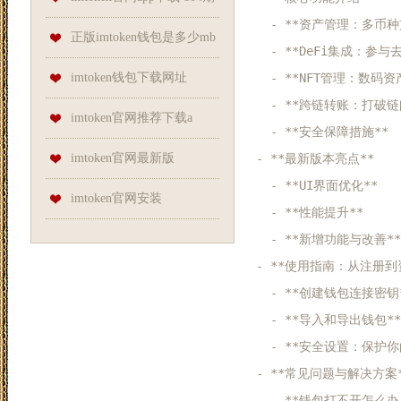
  - **资产管理：多币种支
理、慢病防治、心理健康打
刘志平大乐透预测奖号：前区
正版imtoken钱包是多少mb
  - **DeFi集成：参与
造“健康盛宴”
五分区分析
imtoken钱包下载网址
  - **NFT管理：数码资产
  - **跨链转账：打破链间
imtoken官网推荐下载a
  - **安全保障措施**  
imtoken官网最新版
- **最新版本亮点**  

  - **UI界面优化**  

imtoken官网安装
  - **性能提升**  

  - **新增功能与改善** 
- **使用指南：从注册到资
  - **创建钱包连接密钥**
  - **导入和导出钱包** 
  - **安全设置：保护你的
- **常见问题与解决方案**
  - **钱包打不开怎么办？