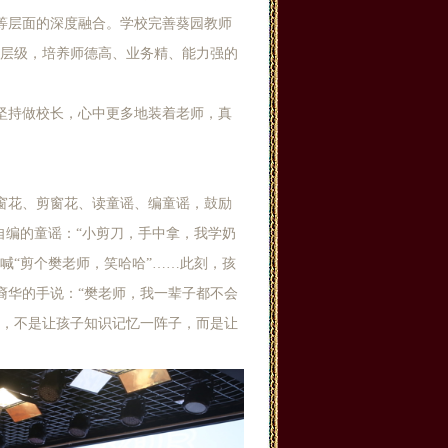
等层面的深度融合。学校完善葵园教师
四个层级，培养师德高、业务精、能力强的
坚持做校长，心中更多地装着老师，真
窗花、剪窗花、读童谣、编童谣，鼓励
自编的童谣：“小剪刀，手中拿，我学奶
喊“剪个樊老师，笑哈哈”……此刻，孩
裔华的手说：“樊老师，我一辈子都不会
课，不是让孩子知识记忆一阵子，而是让