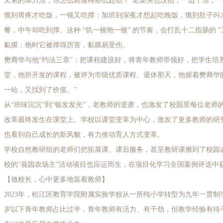
又累的体力活，你怎么就做得那么起劲？”老柴头也没抬，一边干活，一
饿到胃疼才吃饭，一顿又吃撑：加班到深夜才想起吃晚饭，饿到肚子叫
餐，中午却吃到撑。这种 “饥一顿饱一顿” 的节奏，会打乱十二指肠的 
黏膜；饱时它被撑得厉害，黏膜易受伤。
樊裔华与他“约法三章”：把课程建设好，将青年教师带领好，把学生培
堂，他所开发的课程，被评为市级优质课程。退休那天，他握着樊裔华
一站，又找到了价值。”
从“班味沉沉”到“银发发光”，老教师的逆袭，也激发了校园里每位老
改革最终发生在课堂上。学校以课堂变革为中心，激发了更多教师的研
也看到自己成长的新风貌，有力推动育人方式变革。
学校自然教研组的老师们把拓展课、课后服务，甚至教研课搬到了校园
校的“葵园农场主”活动项目也应运而生，在项目化学习全国案例评选中
【做校长，心中更多地装着教师】
2023年，松江区教育学院附属实验学校从一所纯小学转型为九年一贯制
岁以下青年教师占比过半，青年教师有活力、有干劲，但教学经验有待不