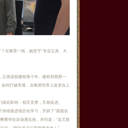
长”？在教育一线，她坚守“专业立身、大
，正值该校建校第十年。建校初期那一
。如何打破常规，在教师培养上改变自上
们彼此影响，相互支撑，互相促进。
了持续推进项目化学习，开辟了“葵园农
樊裔华在农场遇见他，并问道：“这又脏