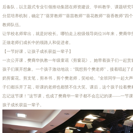
后备队，以主题式专业引领推动集团在师资建设、学科教学、课题研究
分层培养机制，确定了“葵芽教师”“葵苗教师”“葵花教师”“葵香教师”
教师队伍。
让学校名师辈出，就是好校长。哪怕走上校级领导岗位16年来，樊裔华
正做老师们成长中的领路人和促进者。
【一节好课，让孩子成长获益一辈子】
一次公开课，樊裔华执教一年级童谣《剪窗花》。她带着孩子们一起赏
孩子们展开想象。一个孩子激动地说：“我想剪个樊老师”，接着唱起了
奶剪窗花。剪支笔，剪本书，剪个樊老师，笑哈哈。”全班同学一起大声
子们都乐开了花，听课的老师也都禁不住大笑。课后，这个孩子拉着樊
忘记这节课！”这节课，也成了樊裔华一辈子都不会忘记的课——一节
孩子成长获益一辈子。