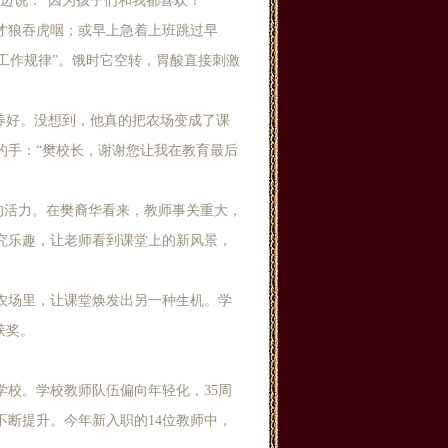
边说：“因为孩子们和我都喜欢！”
才狼吞虎咽；或早上急着上班跳过早
“工作规律”。饿时它空转，胃酸直接刺激
养好。没想到，他真的把农场变成了课
的手：“樊校长，谢谢您让我在教育最后
师的活力。在樊裔华看来，教师事关重大，
究乐趣，让老师看到课堂上的新风景，
农场里，让课堂焕发出另一种生机。学
获奖。
学校。学校教师队伍偏向年轻化，35周
断提升。今年新入职的14位教师中，