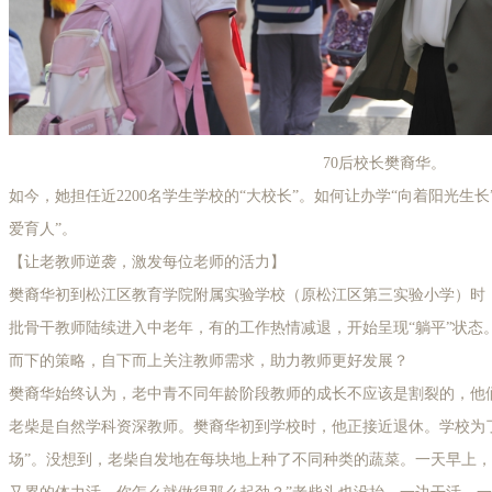
70后校长樊裔华。
如今，她担任近2200名学生学校的“大校长”。如何让办学“向着阳光生
爱育人”。
【让老教师逆袭，激发每位老师的活力】
樊裔华初到松江区教育学院附属实验学校（原松江区第三实验小学）时
批骨干教师陆续进入中老年，有的工作热情减退，开始呈现“躺平”状态
而下的策略，自下而上关注教师需求，助力教师更好发展？
樊裔华始终认为，老中青不同年龄阶段教师的成长不应该是割裂的，他
老柴是自然学科资深教师。樊裔华初到学校时，他正接近退休。学校为
场”。没想到，老柴自发地在每块地上种了不同种类的蔬菜。一天早上，