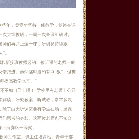
这些年，樊裔华坚持一线教学，始终在课
一次大组教研，一周一次备课组研讨。
老师们再共上这一课，研训员持续跟
人”。
教师和新接班教师必约。被听课的老师一般
馈跟进。虽然临时邀约有点“狠”，但樊
师提高教学水平。”
还不如自己上呢！”学校里有老师上公开
本解读、研究教案、听试教，常常多次
，除了白天听课需要有学生在场，磨课
师们思考的身影。这两位老师也不负众
赛上海赛区一等奖。
干教师工作室、班主任培育站、青年干部