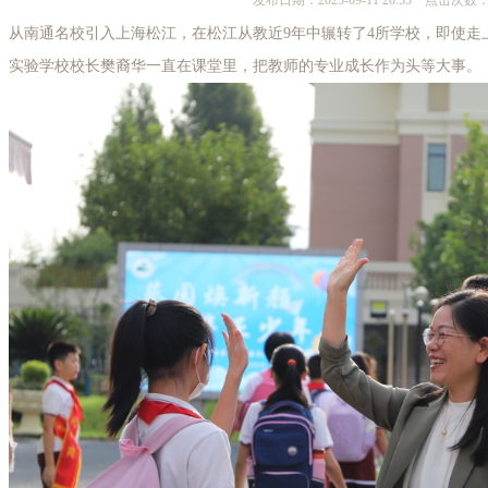
发布日期：2025-09-11 20:53 点击次数：
从南通名校引入上海松江，在松江从教近9年中辗转了4所学校，即使走
实验学校校长樊裔华一直在课堂里，把教师的专业成长作为头等大事。