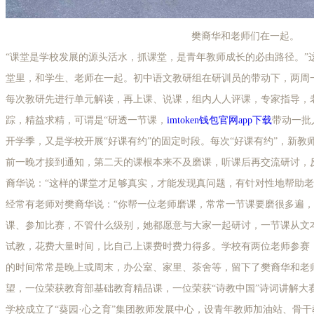
樊裔华和老师们在一起。
“课堂是学校发展的源头活水，抓课堂，是青年教师成长的必由路径。”
堂里，和学生、老师在一起。初中语文教研组在研训员的带动下，两周
每次教研先进行单元解读，再上课、说课，组内人人评课，专家指导，
踪，精益求精，可谓是“研透一节课，
imtoken钱包官网app下载
带动一批
开学季，又是学校开展“好课有约”的固定时段。每次“好课有约”，新
前一晚才接到通知，第二天的课根本来不及磨课，听课后再交流研讨，反
裔华说：“这样的课堂才足够真实，才能发现真问题，有针对性地帮助老
经常有老师对樊裔华说：“你帮一位老师磨课，常常一节课要磨很多遍，
课、参加比赛，不管什么级别，她都愿意与大家一起研讨，一节课从文
试教，花费大量时间，比自己上课费时费力得多。学校有两位老师参赛
的时间常常是晚上或周末，办公室、家里、茶舍等，留下了樊裔华和老
望，一位荣获教育部基础教育精品课，一位荣获“诗教中国”诗词讲解大
学校成立了“葵园·心之育”集团教师发展中心，设青年教师加油站、骨