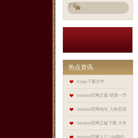
下载
热点资讯
h5app下载文件
imtoken官网正版 研透一节
课，带动一批人，这位松江校
imtoken官网地址 入秋后湿
长专业立身，打造让学生获益
气加重、秋燥引发口干眼干，
imtoken官网正版下载 大学
一辈子的课堂
如何调整饮食滋补养生？专家
新生开家长会，真会带来大学
imtoken官网入口 104期任