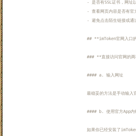
- 是否有SSL证书，网址以h
- 查看网页内容是否有官方
- 避免点击陌生链接或通
## **imToken官网入口
### **直接访问官网的两
#### a. 输入网址

最稳妥的方法是手动输入官方网址
#### b. 使用官方App内
如果你已经安装了imTo