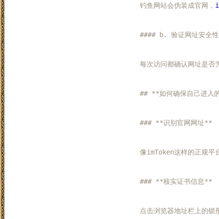
钓鱼网站会伪装成官网，
#### b. 验证网址安全性

每次访问都确认网址是否为
## **如何确保自己进入的
### **识别官网网址**

像imToken这样的正规平
### **核实证书信息**

点击浏览器地址栏上的锁形