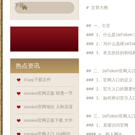
下载
# 文章大纲

## 一、引言

### 1. 什么是imToken？
### 2. 为什么选择imTok
### 3. 本文的目的和结构
热点资讯
## 二、imToken官网入口
h5app下载文件
### 1. 官网入口的定义

### 2. 官方入口的重要性
imtoken官网正版 研透一节
### 3. 如何辨识官方入
课，带动一批人，这位松江校
imtoken官网地址 入秋后湿
## 三、imToken官网入
长专业立身，打造让学生获益
气加重、秋燥引发口干眼干，
imtoken官网正版下载 大学
### 1. 直接访问官网

一辈子的课堂
如何调整饮食滋补养生？专家
新生开家长会，真会带来大学
imtoken官网入口 104期任
#### a. 输入网址
