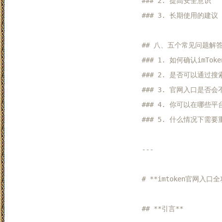
### 2. 提高安全意识

### 3. 长期使用的建议

## 八、五个常见问题解答（
### 1. 如何确认imTo
### 2. 是否可以通过搜
### 3. 官网入口是否会
### 4. 你可以在哪些
### 5. 什么情况下需
---

# **imtoken官网入
## **引言**
