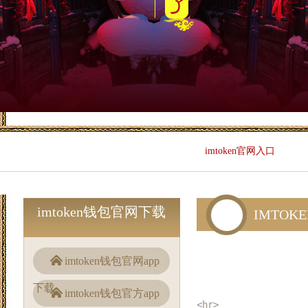
imtoken官网入口
imtoken钱包官网下载
IMTOK
imtoken钱包官网app
下载
imtoken钱包官方app
<hr>
