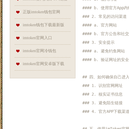
#### b. 使用官方App内
推荐两种茶饮
高中化甚至培养巨婴吗？
会斌大乐透预测奖号：奇偶比
正版imtoken钱包官网
### 2. 常见的访问渠道

参考
imtoken钱包下载最新版
#### a. 官方网站

#### b. 官方公告和社交
imtoken官网入口
### 3. 安全提示

imtoken官网冷钱包
#### a. 避免钓鱼网站

#### b. 验证网址的安全
imtoken官网安卓版下载
## 四、如何确保自己进入
### 1. 识别官网网址

### 2. 核实证书信息

### 3. 避免陌生链接

### 4. 官方APP下载渠道
## 五、使用imToken