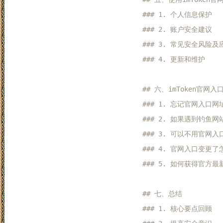
### 1. 个人信息保护

### 2. 账户安全建议

### 3. 常见安全风险及应
### 4. 更新和维护

## 六、imToken官网入
### 1. 忘记官网入口网
### 2. 如果遇到钓鱼网
### 3. 可以不用官网入口
### 4. 官网入口变更了
### 5. 如何获得官方最
## 七、总结

### 1. 核心要点回顾
