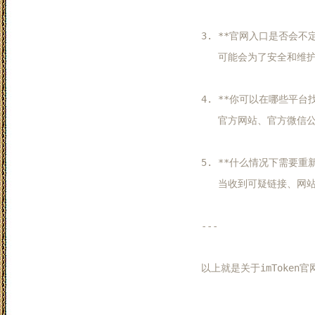
3. **官网入口是否会不定
   可能会为了安全和维
4. **你可以在哪些平台找
   官方网站、官方微信公
5. **什么情况下需要重
   当收到可疑链接、网
---
