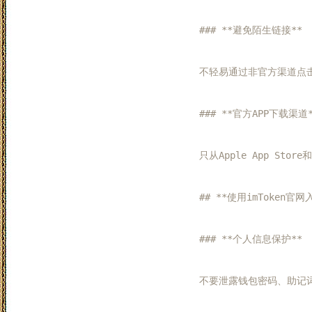
### **避免陌生链接**

不轻易通过非官方渠道点击
### **官方APP下载渠道**
只从Apple App Stor
## **使用imToken官
### **个人信息保护**

不要泄露钱包密码、助记词