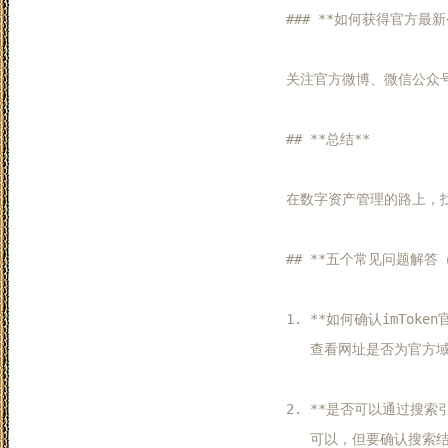
### **如何获得官方最新
关注官方微博、微信公众号、
## **总结**

在数字资产管理的路上，找
## **五个常见问题解答（F
1. **如何确认imToke
   查看网址是否为官方
2. **是否可以通过搜索引
   可以，但要确认搜索